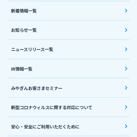
法人・個人事業主のお客さま
新着情報一覧
株主・投資家の皆さま
お知らせ一覧
宮崎銀行について
ニュースリリース一覧
ニュースリリース一覧
IR情報一覧
みやぎんお客さまセミナー
採用情報
新型コロナウィルスに関する対応について
お問い合わせ先一覧
安心・安全にご利用いただくために