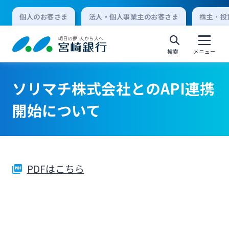
個人のお客さま
法人・個人事業主のお客さま
株主・投
検索
メニュー
ソリマチ株式会社とのAPI連携
個人向けインターネットバンキング
開始について
ログオン
PDFはこちら
法人向けインターネットバンキング
ログオン