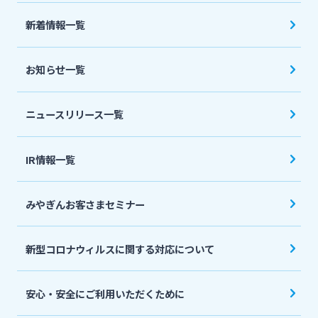
法人・個人事業主のお客さま
新着情報一覧
株主・投資家の皆さま
お知らせ一覧
宮崎銀行について
ニュースリリース一覧
ニュースリリース一覧
IR情報一覧
みやぎんお客さまセミナー
採用情報
新型コロナウィルスに関する対応について
お問い合わせ先一覧
安心・安全にご利用いただくために