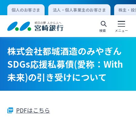
個人のお客さま
法人・個人事業主のお客さま
株主・投
検索
メニュー
株式会社都城酒造のみやぎん
個人向けインターネットバンキング
SDGs応援私募債(愛称：With
未来)の引き受けについて
ログオン
法人向けインターネットバンキング
PDFはこちら
ログオン