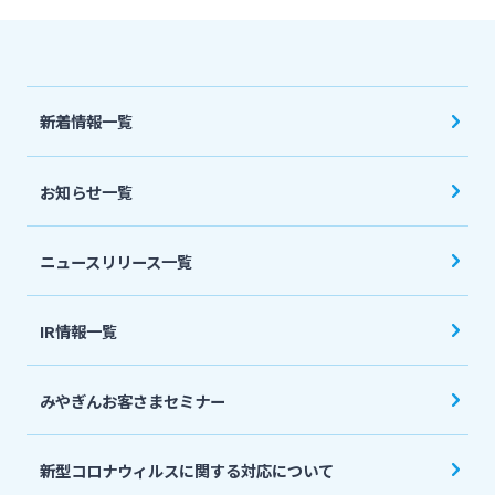
法人・個人事業主のお客さま
株主・投資家の皆さま
新着情報一覧
宮崎銀行について
お知らせ一覧
ニュースリリース一覧
ニュースリリース一覧
採用情報
IR情報一覧
お問い合わせ先一覧
みやぎんお客さまセミナー
新型コロナウィルスに関する対応について