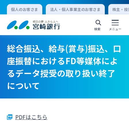
個人のお客さま
法人・個人事業主のお客さま
株主・投
検索
メニュー
総合振込、給与(賞与)振込、口
個人向けインターネットバンキング
座振替におけるFD等媒体によ
るデータ授受の取り扱い終了
ログオン
について
法人向けインターネットバンキング
ログオン
PDFはこちら