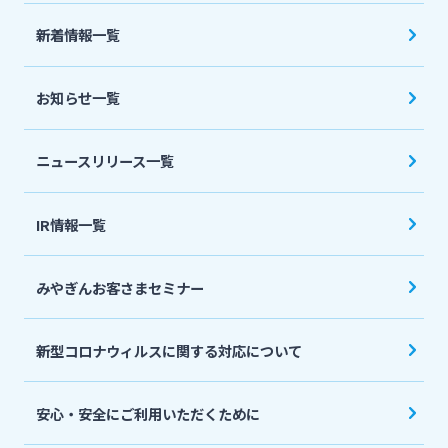
法人・個人事業主のお客さま
新着情報一覧
株主・投資家の皆さま
お知らせ一覧
宮崎銀行について
ニュースリリース一覧
ニュースリリース一覧
IR情報一覧
みやぎんお客さまセミナー
採用情報
新型コロナウィルスに関する対応について
お問い合わせ先一覧
安心・安全にご利用いただくために