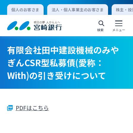
個人のお客さま
法人・個人事業主のお客さま
株主・投
検索
メニュー
有限会社田中建設機械のみや
個人向けインターネットバンキング
ぎんCSR型私募債(愛称：
With)の引き受けについて
ログオン
法人向けインターネットバンキング
PDFはこちら
ログオン