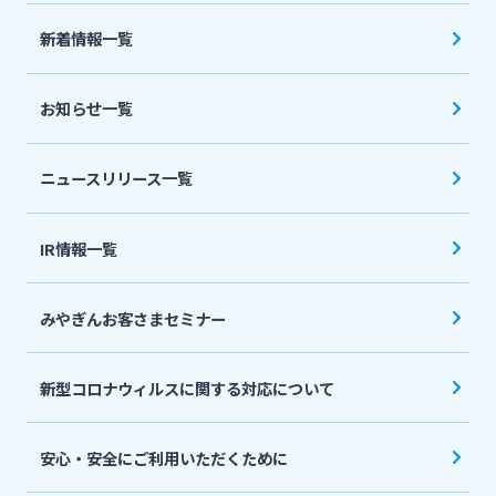
法人・個人事業主のお客さま
新着情報一覧
株主・投資家の皆さま
お知らせ一覧
宮崎銀行について
ニュースリリース一覧
ニュースリリース一覧
IR情報一覧
みやぎんお客さまセミナー
採用情報
新型コロナウィルスに関する対応について
お問い合わせ先一覧
安心・安全にご利用いただくために