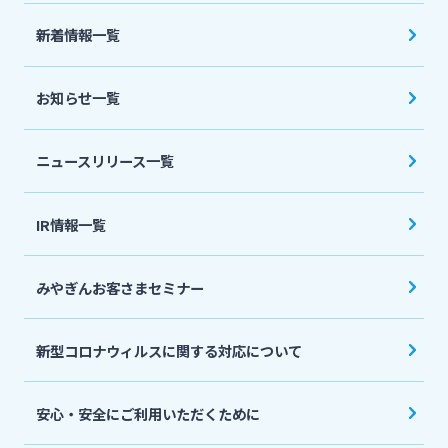
法人・個人事業主のお客さま
新着情報一覧
株主・投資家の皆さま
お知らせ一覧
宮崎銀行について
ニュースリリース一覧
ニュースリリース一覧
IR情報一覧
みやぎんお客さまセミナー
採用情報
新型コロナウィルスに関する対応について
お問い合わせ先一覧
安心・安全にご利用いただくために