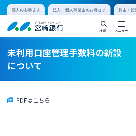
個人のお客さま
法人・個人事業主のお客さま
株主・投
検索
メニュー
未利用口座管理手数料の新設
個人向けインターネットバンキング
について
ログオン
PDFはこちら
法人向けインターネットバンキング
ログオン