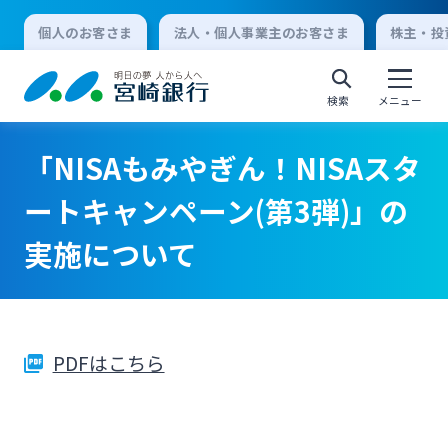
個人のお客さま
法人・個人事業主のお客さま
株主・投
検索
メニュー
「NISAもみやぎん！NISAスタ
個人向けインターネットバンキング
ートキャンペーン(第3弾)」の
実施について
ログオン
法人向けインターネットバンキング
PDFはこちら
ログオン