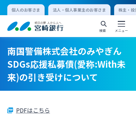
個人のお客さま
法人・個人事業主のお客さま
株主・投
検索
メニュー
南国警備株式会社のみやぎん
個人向けインターネットバンキング
SDGs応援私募債(愛称:With未
来)の引き受けについて
ログオン
法人向けインターネットバンキング
PDFはこちら
ログオン