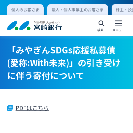
個人のお客さま
法人・個人事業主のお客さま
株主・投
検索
メニュー
「みやぎんSDGs応援私募債
個人向けインターネットバンキング
(愛称:With未来)」の引き受け
に伴う寄付について
ログオン
法人向けインターネットバンキング
PDFはこちら
ログオン