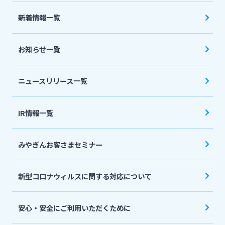
法人・個人事業主のお客さま
新着情報一覧
株主・投資家の皆さま
お知らせ一覧
宮崎銀行について
ニュースリリース一覧
ニュースリリース一覧
IR情報一覧
みやぎんお客さまセミナー
採用情報
新型コロナウィルスに関する対応について
お問い合わせ先一覧
安心・安全にご利用いただくために