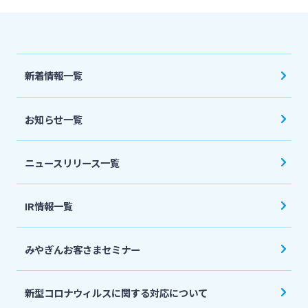
法人・個人事業主のお客さま
株主・投資家の皆さま
新着情報一覧
宮崎銀行について
お知らせ一覧
ニュースリリース一覧
ニュースリリース一覧
採用情報
IR情報一覧
お問い合わせ先一覧
みやぎんお客さまセミナー
新型コロナウィルスに関する対応について