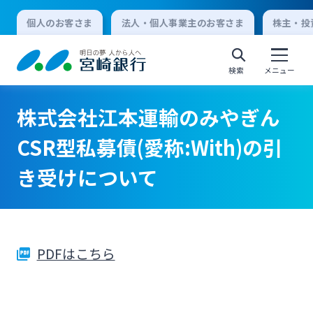
個人のお客さま
法人・個人事業主のお客さま
株主・投
検索
メニュー
株式会社江本運輸のみやぎん
個人向けインターネットバンキング
CSR型私募債(愛称:With)の引
き受けについて
ログオン
法人向けインターネットバンキング
PDFはこちら
ログオン