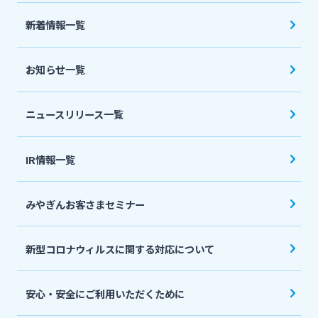
法人・個人事業主のお客さま
新着情報一覧
株主・投資家の皆さま
お知らせ一覧
宮崎銀行について
ニュースリリース一覧
ニュースリリース一覧
IR情報一覧
みやぎんお客さまセミナー
採用情報
新型コロナウィルスに関する対応について
お問い合わせ先一覧
安心・安全にご利用いただくために