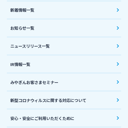
法人・個人事業主のお客さま
新着情報一覧
株主・投資家の皆さま
お知らせ一覧
宮崎銀行について
ニュースリリース一覧
ニュースリリース一覧
IR情報一覧
みやぎんお客さまセミナー
採用情報
新型コロナウィルスに関する対応について
お問い合わせ先一覧
安心・安全にご利用いただくために