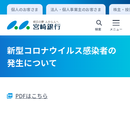
個人のお客さま
法人・個人事業主のお客さま
株主・投
検索
メニュー
新型コロナウイルス感染者の
個人向けインターネットバンキング
発生について
ログオン
PDFはこちら
法人向けインターネットバンキング
ログオン