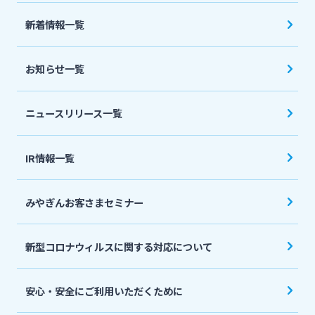
法人・個人事業主のお客さま
新着情報一覧
株主・投資家の皆さま
お知らせ一覧
宮崎銀行について
ニュースリリース一覧
ニュースリリース一覧
IR情報一覧
みやぎんお客さまセミナー
採用情報
新型コロナウィルスに関する対応について
お問い合わせ先一覧
安心・安全にご利用いただくために