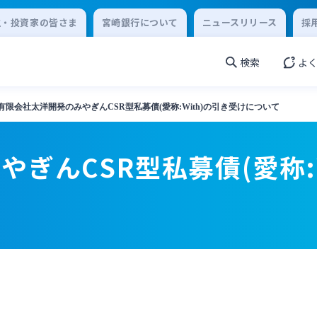
主・投資家の皆さま
宮崎銀行について
ニュースリリース
採
検索
よ
有限会社太洋開発のみやぎんCSR型私募債(愛称:With)の引き受けについて
ぎんCSR型私募債(愛称: