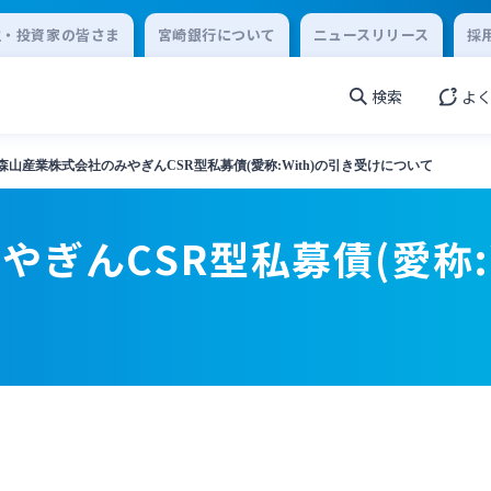
主・投資家の皆さま
宮崎銀行について
ニュースリリース
採
検索
よ
森山産業株式会社のみやぎんCSR型私募債(愛称:With)の引き受けについて
ぎんCSR型私募債(愛称: