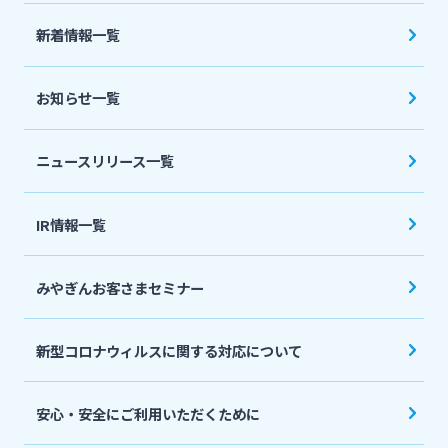
法人・個人事業主のお客さま
新着情報一覧
株主・投資家の皆さま
お知らせ一覧
宮崎銀行について
ニュースリリース一覧
ニュースリリース一覧
IR情報一覧
みやぎんお客さまセミナー
採用情報
新型コロナウィルスに関する対応について
お問い合わせ先一覧
安心・安全にご利用いただくために