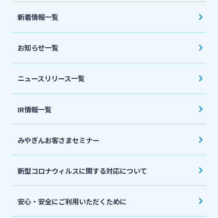
法人・個人事業主のお客さま
新着情報一覧
株主・投資家の皆さま
お知らせ一覧
宮崎銀行について
ニュースリリース一覧
ニュースリリース一覧
IR情報一覧
みやぎんお客さまセミナー
採用情報
新型コロナウィルスに関する対応について
お問い合わせ先一覧
安心・安全にご利用いただくために