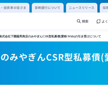
主・投資家の皆さま
宮崎銀行について
ニュースリリース
採
検索
よ
株式会社下園薩男商店のみやぎんCSR型私募債(愛称:With)の引き受けについて
みやぎんCSR型私募債(愛