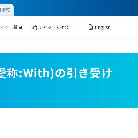
用情報
くあるご質問
チャットで相談
English
称:With)の引き受け