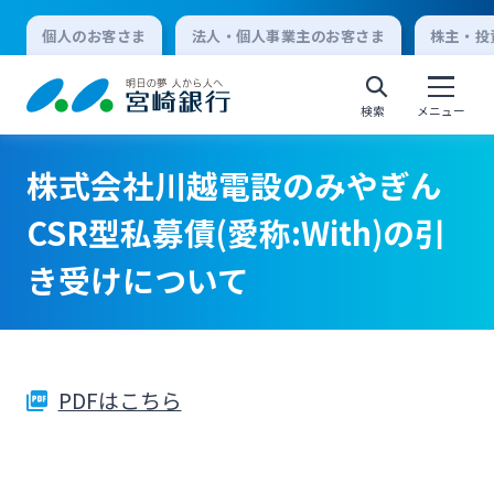
個人のお客さま
法人・個人事業主のお客さま
株主・投
検索
メニュー
株式会社川越電設のみやぎん
個人向けインターネットバンキング
CSR型私募債(愛称:With)の引
き受けについて
ログオン
法人向けインターネットバンキング
PDFはこちら
ログオン