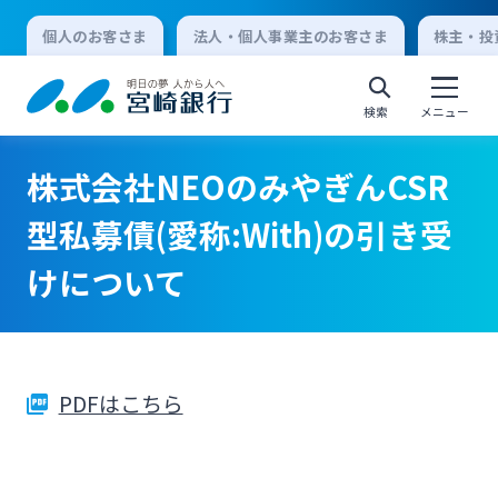
個人のお客さま
法人・個人事業主のお客さま
株主・投
検索
メニュー
株式会社NEOのみやぎんCSR
個人向けインターネットバンキング
型私募債(愛称:With)の引き受
けについて
ログオン
法人向けインターネットバンキング
PDFはこちら
ログオン