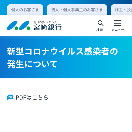
個人のお客さま
法人・個人事業主のお客さま
株主・投
検索
メニュー
新型コロナウイルス感染者の
個人向けインターネットバンキング
発生について
ログオン
PDFはこちら
法人向けインターネットバンキング
ログオン