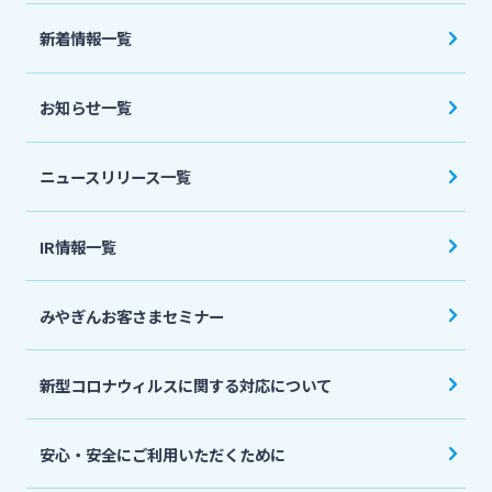
法人・個人事業主のお客さま
新着情報一覧
株主・投資家の皆さま
お知らせ一覧
宮崎銀行について
ニュースリリース一覧
ニュースリリース一覧
IR情報一覧
みやぎんお客さまセミナー
採用情報
新型コロナウィルスに関する対応について
お問い合わせ先一覧
安心・安全にご利用いただくために