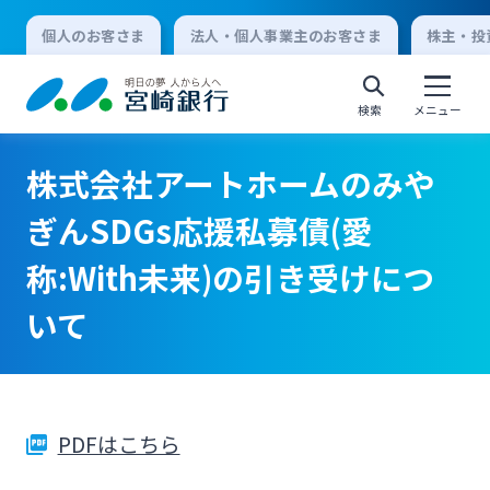
個人のお客さま
法人・個人事業主のお客さま
株主・投
検索
メニュー
株式会社アートホームのみや
個人向けインターネットバンキング
ぎんSDGs応援私募債(愛
称:With未来)の引き受けにつ
ログオン
いて
法人向けインターネットバンキング
ログオン
PDFはこちら