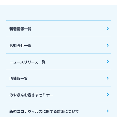
法人・個人事業主のお客さま
株主・投資家の皆さま
新着情報一覧
宮崎銀行について
お知らせ一覧
ニュースリリース一覧
ニュースリリース一覧
採用情報
IR情報一覧
お問い合わせ先一覧
みやぎんお客さまセミナー
新型コロナウィルスに関する対応について