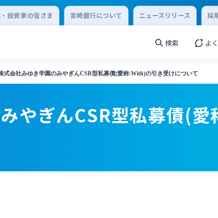
主・投資家の皆さま
宮崎銀行について
ニュースリリース
採
検索
よ
株式会社みゆき学園のみやぎんCSR型私募債(愛称:With)の引き受けについて
やぎんCSR型私募債(愛称