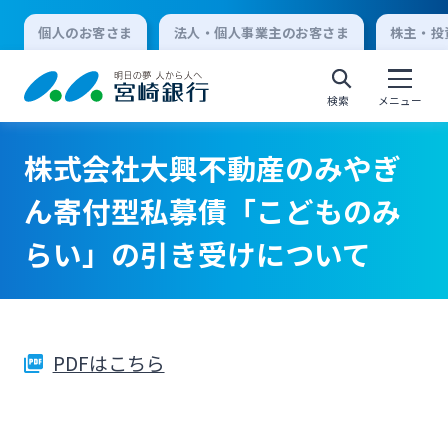
個人のお客さま
法人・個人事業主のお客さま
株主・投
検索
メニュー
株式会社大興不動産のみやぎ
個人向けインターネットバンキング
ん寄付型私募債「こどものみ
らい」の引き受けについて
ログオン
法人向けインターネットバンキング
PDFはこちら
ログオン