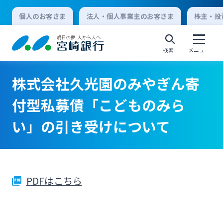
個人のお客さま
法人・個人事業主のお客さま
株主・投
検索
メニュー
株式会社久光園のみやぎん寄
個人向けインターネットバンキング
付型私募債「こどものみら
い」の引き受けについて
ログオン
法人向けインターネットバンキング
PDFはこちら
ログオン