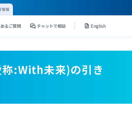
用情報
くあるご質問
チャットで相談
English
:With未来)の引き