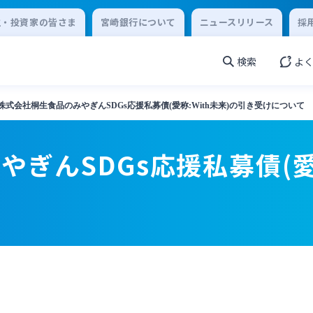
主・投資家の皆さま
宮崎銀行について
ニュースリリース
採
検索
よ
株式会社桐生食品のみやぎんSDGs応援私募債(愛称:With未来)の引き受けについて
ぎんSDGs応援私募債(愛称