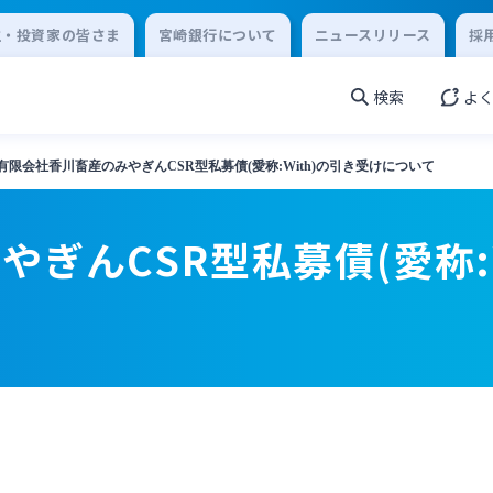
主・投資家の皆さま
宮崎銀行について
ニュースリリース
採
検索
よ
有限会社香川畜産のみやぎんCSR型私募債(愛称:With)の引き受けについて
ぎんCSR型私募債(愛称: