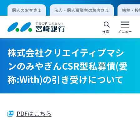
個人のお客さま
法人・個人事業主のお客さま
株主・投
検索
メニュー
株式会社クリエイティブマシ
個人向けインターネットバンキング
ンのみやぎんCSR型私募債(愛
称:With)の引き受けについて
ログオン
法人向けインターネットバンキング
PDFはこちら
ログオン