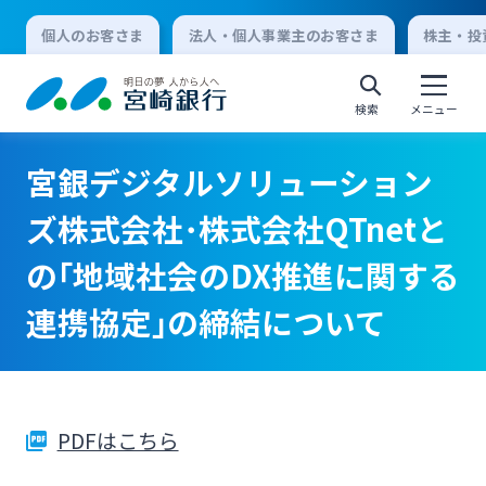
個人のお客さま
法人・個人事業主のお客さま
株主・投
検索
メニュー
宮銀デジタルソリューション
個人向けインターネットバンキング
ズ株式会社･株式会社QTnetと
の｢地域社会のDX推進に関する
ログオン
連携協定｣の締結について
法人向けインターネットバンキング
ログオン
PDFはこちら