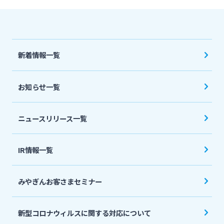
法人・個人事業主のお客さま
株主・投資家の皆さま
新着情報一覧
宮崎銀行について
お知らせ一覧
ニュースリリース一覧
ニュースリリース一覧
採用情報
IR情報一覧
お問い合わせ先一覧
みやぎんお客さまセミナー
新型コロナウィルスに関する対応について