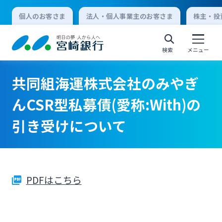
個人のお客さま
法人・個人事業主のお客さま
株主・投
検索
メニュー
共同組海運株式会社のみやぎ
個人向けインターネットバンキング
んCSR型私募債(愛称:With)の
引き受けについて
ログオン
法人向けインターネットバンキング
PDFはこちら
ログオン