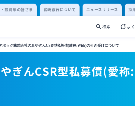
主・投資家の皆さま
宮崎銀行について
ニュースリリース
採
検索
よ
アボック株式会社のみやぎんCSR型私募債(愛称:With)の引き受けについて
ぎんCSR型私募債(愛称: