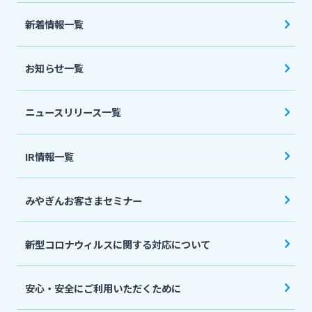
法人・個人事業主のお客さま
新着情報一覧
株主・投資家の皆さま
お知らせ一覧
宮崎銀行について
ニュースリリース一覧
ニュースリリース一覧
IR情報一覧
みやぎんお客さまセミナー
採用情報
新型コロナウィルスに関する対応について
お問い合わせ先一覧
安心・安全にご利用いただくために