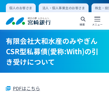
個人のお客さま
法人・個人事業主のお客さま
株主・投
検索
メニュー
有限会社大和水産のみやぎん
個人向けインターネットバンキング
CSR型私募債(愛称:With)の引
き受けについて
ログオン
法人向けインターネットバンキング
PDFはこちら
ログオン