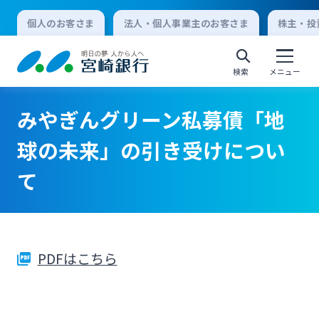
個人のお客さま
法人・個人事業主のお客さま
株主・投
検索
メニュー
みやぎんグリーン私募債「地
個人向けインターネットバンキング
球の未来」の引き受けについ
て
ログオン
法人向けインターネットバンキング
PDFはこちら
ログオン