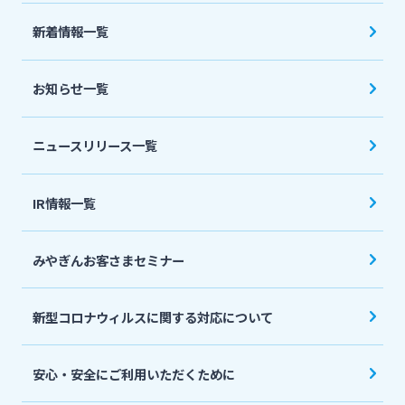
法人・個人事業主のお客さま
新着情報一覧
株主・投資家の皆さま
お知らせ一覧
宮崎銀行について
ニュースリリース一覧
ニュースリリース一覧
IR情報一覧
みやぎんお客さまセミナー
採用情報
新型コロナウィルスに関する対応について
お問い合わせ先一覧
安心・安全にご利用いただくために