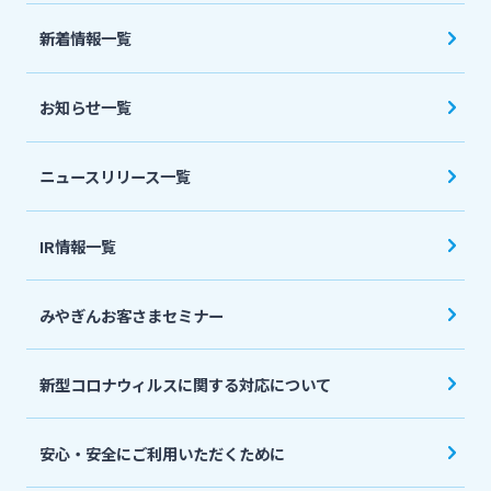
法人・個人事業主のお客さま
新着情報一覧
株主・投資家の皆さま
お知らせ一覧
宮崎銀行について
ニュースリリース一覧
ニュースリリース一覧
IR情報一覧
みやぎんお客さまセミナー
採用情報
新型コロナウィルスに関する対応について
お問い合わせ先一覧
安心・安全にご利用いただくために