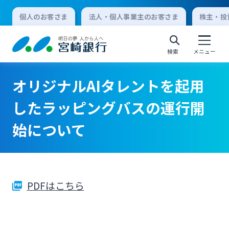
個人のお客さま
法人・個人事業主のお客さま
株主・投
検索
メニュー
オリジナルAIタレントを起用
個人向けインターネットバンキング
したラッピングバスの運行開
始について
ログオン
法人向けインターネットバンキング
PDFはこちら
ログオン