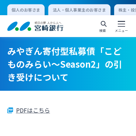
個人のお客さま
法人・個人事業主のお客さま
株主・投
検索
メニュー
みやぎん寄付型私募債「こど
個人向けインターネットバンキング
ものみらい～Season2」の引
き受けについて
ログオン
法人向けインターネットバンキング
PDFはこちら
ログオン