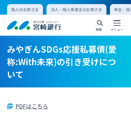
個人のお客さま
法人・個人事業主のお客さま
株主・投
検索
メニュー
みやぎんSDGs応援私募債(愛
個人向けインターネットバンキング
称:With未来)の引き受けにつ
いて
ログオン
法人向けインターネットバンキング
PDFはこちら
ログオン