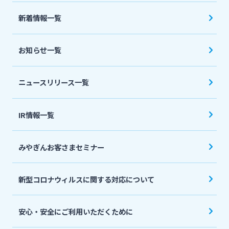
法人・個人事業主のお客さま
新着情報一覧
株主・投資家の皆さま
お知らせ一覧
宮崎銀行について
ニュースリリース一覧
ニュースリリース一覧
IR情報一覧
みやぎんお客さまセミナー
採用情報
新型コロナウィルスに関する対応について
お問い合わせ先一覧
安心・安全にご利用いただくために