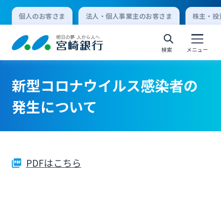
個人のお客さま
法人・個人事業主のお客さま
株主・投
検索
メニュー
新型コロナウイルス感染者の
個人向けインターネットバンキング
発生について
ログオン
PDFはこちら
法人向けインターネットバンキング
ログオン