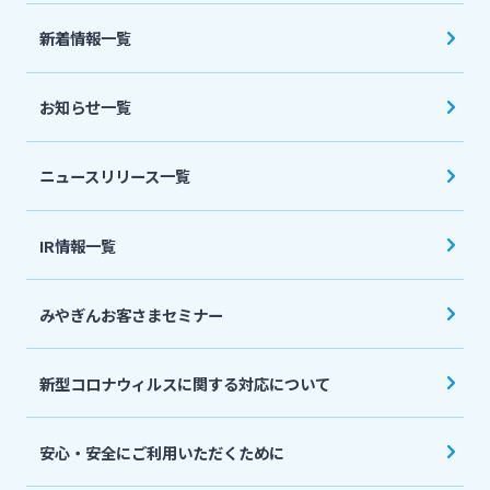
法人・個人事業主のお客さま
新着情報一覧
株主・投資家の皆さま
お知らせ一覧
宮崎銀行について
ニュースリリース一覧
ニュースリリース一覧
IR情報一覧
みやぎんお客さまセミナー
採用情報
新型コロナウィルスに関する対応について
お問い合わせ先一覧
安心・安全にご利用いただくために