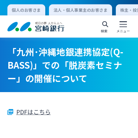
個人のお客さま
法人・個人事業主のお客さま
株主・投
検索
メニュー
「九州･沖縄地銀連携協定(Q-
個人向けインターネットバンキング
BASS)」での「脱炭素セミナ
ー」の開催について
ログオン
法人向けインターネットバンキング
PDFはこちら
ログオン