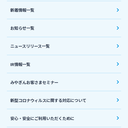
法人・個人事業主のお客さま
新着情報一覧
株主・投資家の皆さま
お知らせ一覧
宮崎銀行について
ニュースリリース一覧
ニュースリリース一覧
IR情報一覧
みやぎんお客さまセミナー
採用情報
新型コロナウィルスに関する対応について
お問い合わせ先一覧
安心・安全にご利用いただくために