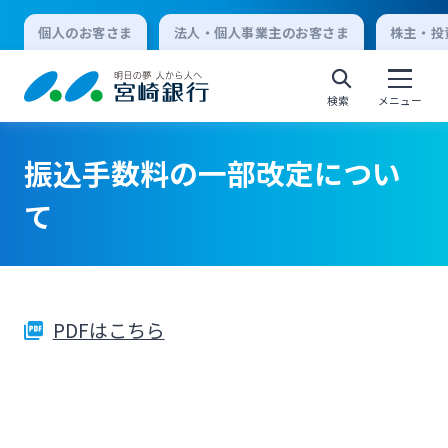
個人のお客さま
法人・個人事業主のお客さま
株主・投
検索
メニュー
振込手数料の一部改定につい
個人向けインターネットバンキング
て
ログオン
PDFはこちら
法人向けインターネットバンキング
ログオン