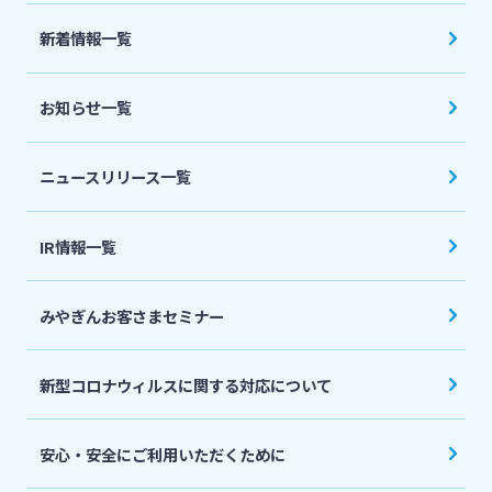
法人・個人事業主のお客さま
新着情報一覧
株主・投資家の皆さま
お知らせ一覧
宮崎銀行について
ニュースリリース一覧
ニュースリリース一覧
IR情報一覧
みやぎんお客さまセミナー
採用情報
新型コロナウィルスに関する対応について
お問い合わせ先一覧
安心・安全にご利用いただくために