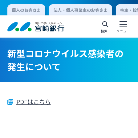
個人のお客さま
法人・個人事業主のお客さま
株主・投
検索
メニュー
新型コロナウイルス感染者の
個人向けインターネットバンキング
発生について
ログオン
PDFはこちら
法人向けインターネットバンキング
ログオン