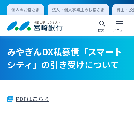
個人のお客さま
法人・個人事業主のお客さま
株主・投
検索
メニュー
みやぎんDX私募債「スマート
個人向けインターネットバンキング
シティ」の引き受けについて
ログオン
PDFはこちら
法人向けインターネットバンキング
ログオン