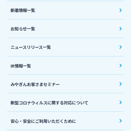
法人・個人事業主のお客さま
新着情報一覧
株主・投資家の皆さま
お知らせ一覧
宮崎銀行について
ニュースリリース一覧
ニュースリリース一覧
IR情報一覧
みやぎんお客さまセミナー
採用情報
新型コロナウィルスに関する対応について
お問い合わせ先一覧
安心・安全にご利用いただくために