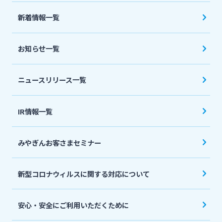
法人・個人事業主のお客さま
新着情報一覧
株主・投資家の皆さま
お知らせ一覧
宮崎銀行について
ニュースリリース一覧
ニュースリリース一覧
IR情報一覧
みやぎんお客さまセミナー
採用情報
新型コロナウィルスに関する対応について
お問い合わせ先一覧
安心・安全にご利用いただくために